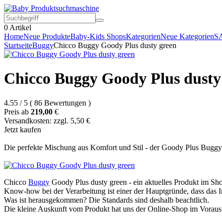
0
Artikel
Home
Neue Produkte
Baby-Kids Shops
Kategorien
Neue Kategorien
S
Startseite
Buggy
Chicco Buggy Goody Plus dusty green
Chicco Buggy Goody Plus dusty
4.55
/
5
(
86
Bewertungen
)
Preis ab
219,00
€
Versandkosten: zzgl. 5,50 €
Jetzt kaufen
Die perfekte Mischung aus Komfort und Stil - der Goody Plus Buggy i
Chicco
Buggy
Goody Plus dusty green - ein aktuelles Produkt im S
Know-how bei der Verarbeitung ist einer der Hauptgründe, dass das 
Was ist herausgekommen? Die Standards sind deshalb beachtlich.
Die kleine Auskunft vom Produkt hat uns der Online-Shop im Voraus be