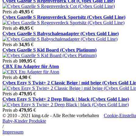
Cybex Gazelle S Regenverdeck Cot (Cybex Gold Line)
Preis ab
49,95
€
Cybex Gazelle S Regenverdeck Sportsitz (Cybex Gold Line)
Preis ab
49,95
€
Cybex Gazelle S Babyschalenadapter (Cybex Gold Line)
Preis ab
34,95
€
Cybex Gazelle S Kid Board (Cybex Platinum)
Preis ab
109,95
€
CBX Etu Adapter für Aton
Preis ab
4,90
€
Cybex Eezy S Twist+ 2 Classic Beige | mid beige (Cybex Gold Lin 
Preis ab
479,95
€
Cybex Eezy S Twist+ 2 Deep Black | black (Cybex Gold Line)
Preis ab
479,95
€
© 2010 - 2021 king-t.de - Alle Rechte vorbehalten
Cookie-Einstell
Baby-Kinder Produkte
/
Impressum