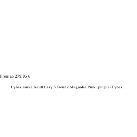
Preis ab
279,95
€
Cybex ausverkauft Eezy S Twist 2 Magnolia Pink | purple (Cybex ...