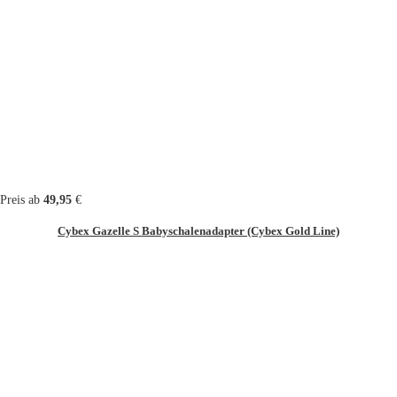
Preis ab
49,95
€
Cybex Gazelle S Babyschalenadapter (Cybex Gold Line)