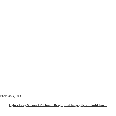
Preis ab
4,90
€
Cybex Eezy S Twist+ 2 Classic Beige | mid beige (Cybex Gold Lin ...