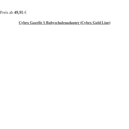
Preis ab
49,95
€
Cybex Gazelle S Babyschalenadapter (Cybex Gold Line)