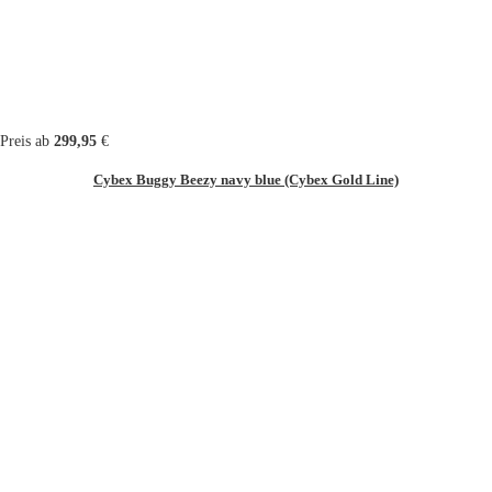
Preis ab
299,95
€
Cybex Buggy Beezy navy blue (Cybex Gold Line)