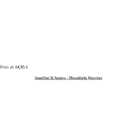
Preis ab
14,95
€
SunsOut Al Agnew - Moonlight Warrior