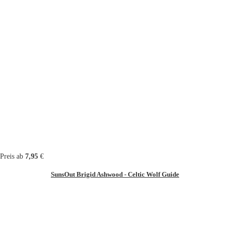
Preis ab
7,95
€
SunsOut Brigid Ashwood - Celtic Wolf Guide