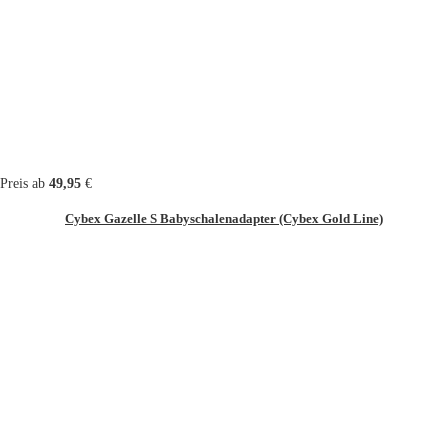
Preis ab
49,95
€
Cybex Gazelle S Babyschalenadapter (Cybex Gold Line)