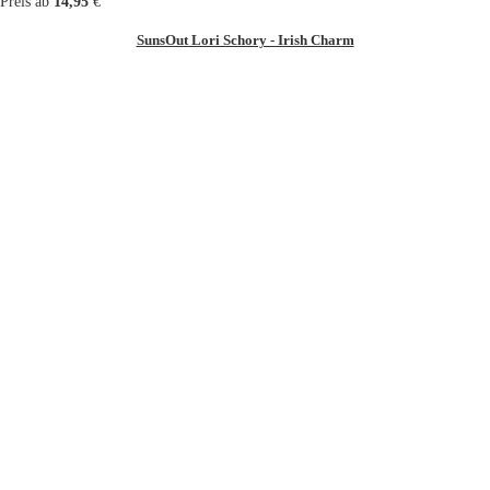
Preis ab
14,95
€
SunsOut Lori Schory - Irish Charm