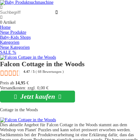
0
Artikel
Home
Neue Produkte
Baby-Kids Shops
Kategorien
Neue Kategorien
SALE %
Falcon Cottage in the Woods
4.47
/
5
(
68
Bewertungen
)
Preis ab
14,95
€
Versandkosten: zzgl. 0,00 €
Jetzt kaufen
Cottage in the Woods
Dies aktuelle Angebot für Falcon Cottage in the Woods stammt aus dem
Webshop von Planet' Puzzles und kann sofort preiswert erworben werden.
Sachkenntnis bei der Produktverarbeitung ist eine Erklärung dafür, dass das
Image von diesem Produzenten ziemlich ausgebaut wurde. Die hervorragende