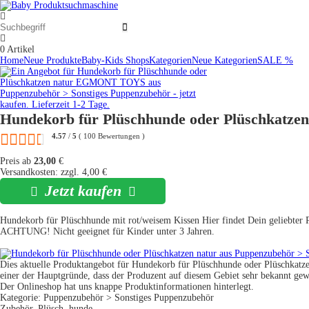
0
Artikel
Home
Neue Produkte
Baby-Kids Shops
Kategorien
Neue Kategorien
SALE %
Hundekorb für Plüschhunde oder Plüschkatzen
4.57
/
5
(
100
Bewertungen
)
Preis ab
23,00
€
Versandkosten: zzgl. 4,00 €
Jetzt kaufen
Hundekorb für Plüschhunde mit rot/weisem Kissen Hier findet Dein geliebter 
ACHTUNG! Nicht geeignet für Kinder unter 3 Jahren.
Dies aktuelle Produktangebot für Hundekorb für Plüschhunde oder Plüschkatze
einer der Hauptgründe, dass der Produzent auf diesem Gebiet sehr bekannt gewo
Der Onlineshop hat uns knappe Produktinformationen hinterlegt.
Kategorie: Puppenzubehör > Sonstiges Puppenzubehör
Zubehör, Plüsch, hunde