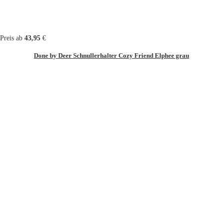
Preis ab
43,95
€
Done by Deer Schnullerhalter Cozy Friend Elphee grau