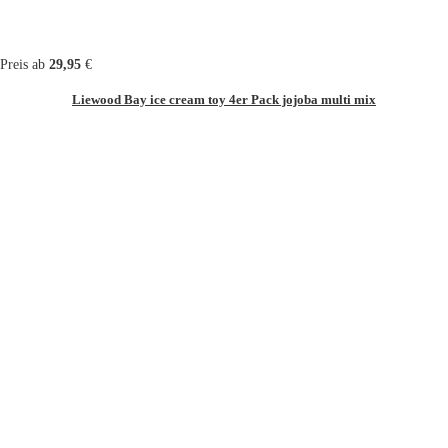
Preis ab
29,95
€
Liewood Bay ice cream toy 4er Pack jojoba multi mix