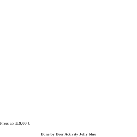
Preis ab
119,00
€
Done by Deer Activity Jelly blau