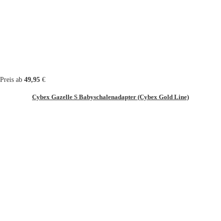
Preis ab
49,95
€
Cybex Gazelle S Babyschalenadapter (Cybex Gold Line)