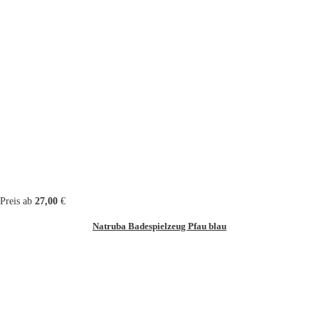
Preis ab
27,00
€
Natruba Badespielzeug Pfau blau