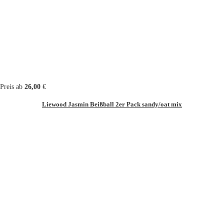
Preis ab
26,00
€
Liewood Jasmin Beißball 2er Pack sandy/oat mix