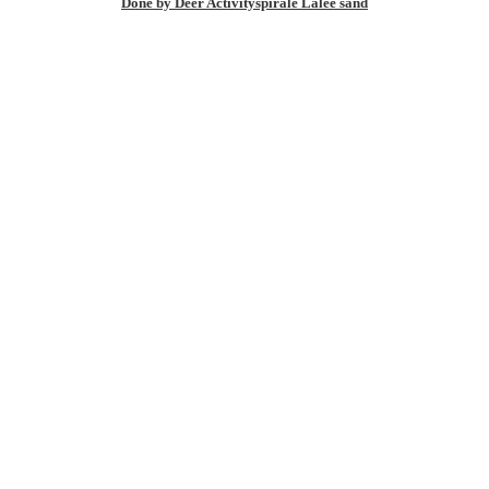
Done by Deer Activityspirale Lalee sand