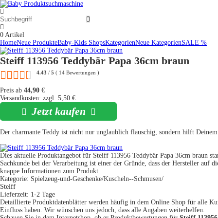
0
Artikel
Home
Neue Produkte
Baby-Kids Shops
Kategorien
Neue Kategorien
SALE %
Steiff 113956 Teddybär Papa 36cm braun
4.43
/
5
(
14
Bewertungen
)
Preis ab
44,90
€
Versandkosten: zzgl. 5,50 €
Jetzt kaufen
Der charmante Teddy ist nicht nur unglaublich flauschig, sondern hilft Deinem
Dies aktuelle Produktangebot für Steiff 113956 Teddybär Papa 36cm braun st
Sachkunde bei der Verarbeitung ist einer der Gründe, dass der Hersteller auf 
knappe Informationen zum Produkt.
Kategorie: Spielzeug-und-Geschenke/Kuscheln--Schmusen/
Steiff
Lieferzeit: 1-2 Tage
Detaillierte Produktdatenblätter werden häufig in dem Online Shop für alle K
Einfluss haben. Wir wünschen uns jedoch, dass alle Angaben weiterhelfen.
Schauen Sie in dem Internetshop, ob er Produktbewertungen für
Steiff 1139