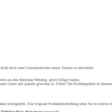
 Kind durch seine Granulätsäckchen seinen Tastsinn zu entwickeln.
ammt aus dem Babyshop Webshop, gleich billiger kaufen.
diesem Gebiet sehr populär geworden ist. Effekt? Die Produktqualität ist demen
unden bereitgestellt. Eine originale Produktbeschreibung sehen Sie im unteren
56 Teddybär Papa 36cm braun
bereitstellt.