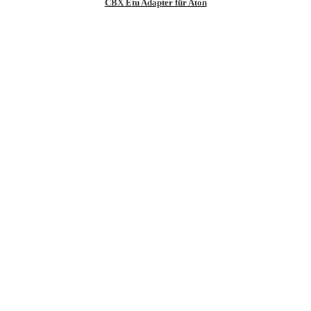
CBX Etu Adapter für Aton