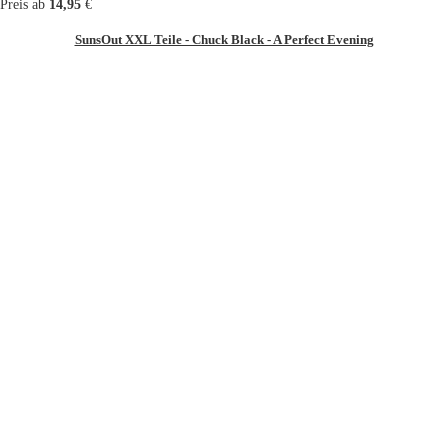
Preis ab
14,95
€
SunsOut XXL Teile - Chuck Black - A Perfect Evening