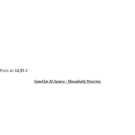
Preis ab
14,95
€
SunsOut Al Agnew - Moonlight Warrior