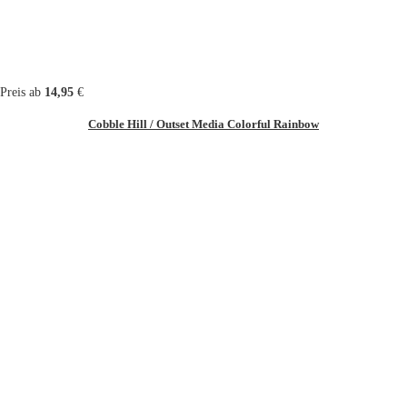
Preis ab
14,95
€
Cobble Hill / Outset Media Colorful Rainbow