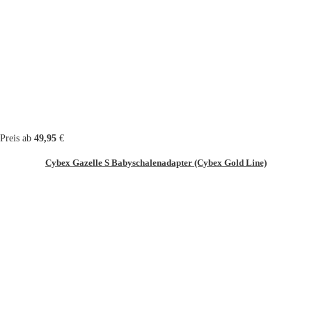
Preis ab
49,95
€
Cybex Gazelle S Babyschalenadapter (Cybex Gold Line)