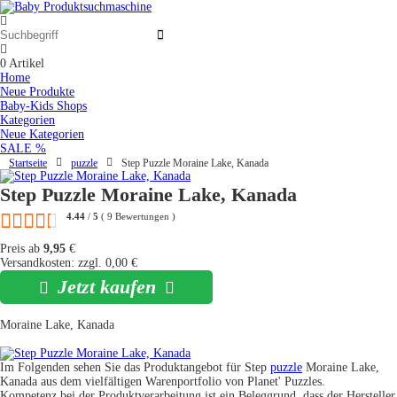
0
Artikel
Home
Neue Produkte
Baby-Kids Shops
Kategorien
Neue Kategorien
SALE %
Startseite
puzzle
Step Puzzle Moraine Lake, Kanada
Step Puzzle Moraine Lake, Kanada
4.44
/
5
(
9
Bewertungen
)
Preis ab
9,95
€
Versandkosten: zzgl. 0,00 €
Jetzt kaufen
Moraine Lake, Kanada
Im Folgenden sehen Sie das Produktangebot für Step
puzzle
Moraine Lake,
Kanada aus dem vielfältigen Warenportfolio von Planet' Puzzles.
Kompetenz bei der Produktverarbeitung ist ein Beleggrund, dass der Hersteller