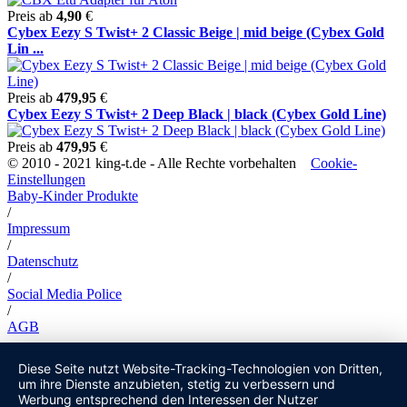
Preis ab
4,90
€
Cybex Eezy S Twist+ 2 Classic Beige | mid beige (Cybex Gold
Lin ...
Preis ab
479,95
€
Cybex Eezy S Twist+ 2 Deep Black | black (Cybex Gold Line)
Preis ab
479,95
€
© 2010 - 2021 king-t.de - Alle Rechte vorbehalten
Cookie-
Einstellungen
Baby-Kinder Produkte
/
Impressum
/
Datenschutz
/
Social Media Police
/
AGB
Diese Seite nutzt Website-Tracking-Technologien von Dritten,
um ihre Dienste anzubieten, stetig zu verbessern und
Werbung entsprechend den Interessen der Nutzer