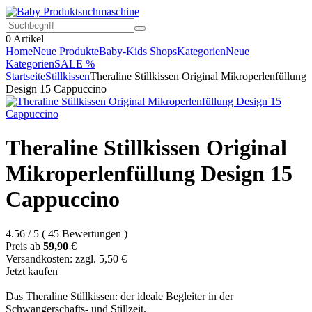
0
Artikel
Home
Neue Produkte
Baby-Kids Shops
Kategorien
Neue
Kategorien
SALE %
Startseite
Stillkissen
Theraline Stillkissen Original Mikroperlenfüllung
Design 15 Cappuccino
Theraline Stillkissen Original
Mikroperlenfüllung Design 15
Cappuccino
4.56
/
5
(
45
Bewertungen
)
Preis ab
59,90
€
Versandkosten: zzgl. 5,50 €
Jetzt kaufen
Das Theraline Stillkissen: der ideale Begleiter in der
Schwangerschafts- und Stillzeit.