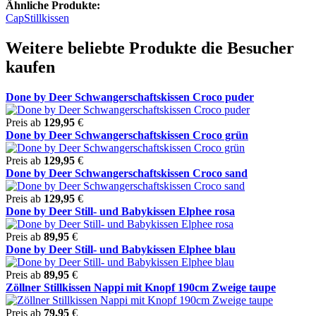
Ähnliche Produkte:
Cap
Stillkissen
Weitere beliebte Produkte die Besucher
kaufen
Done by Deer Schwangerschaftskissen Croco puder
Preis ab
129,95
€
Done by Deer Schwangerschaftskissen Croco grün
Preis ab
129,95
€
Done by Deer Schwangerschaftskissen Croco sand
Preis ab
129,95
€
Done by Deer Still- und Babykissen Elphee rosa
Preis ab
89,95
€
Done by Deer Still- und Babykissen Elphee blau
Preis ab
89,95
€
Zöllner Stillkissen Nappi mit Knopf 190cm Zweige taupe
Preis ab
79,95
€