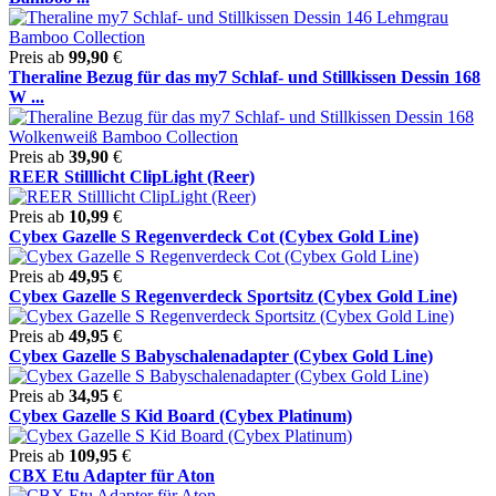
Preis ab
99,90
€
Theraline Bezug für das my7 Schlaf- und Stillkissen Dessin 168
W ...
Preis ab
39,90
€
REER Stilllicht ClipLight (Reer)
Preis ab
10,99
€
Cybex Gazelle S Regenverdeck Cot (Cybex Gold Line)
Preis ab
49,95
€
Cybex Gazelle S Regenverdeck Sportsitz (Cybex Gold Line)
Preis ab
49,95
€
Cybex Gazelle S Babyschalenadapter (Cybex Gold Line)
Preis ab
34,95
€
Cybex Gazelle S Kid Board (Cybex Platinum)
Preis ab
109,95
€
CBX Etu Adapter für Aton