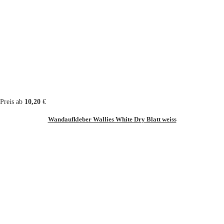
Preis ab
10,20
€
Wandaufkleber Wallies White Dry Blatt weiss