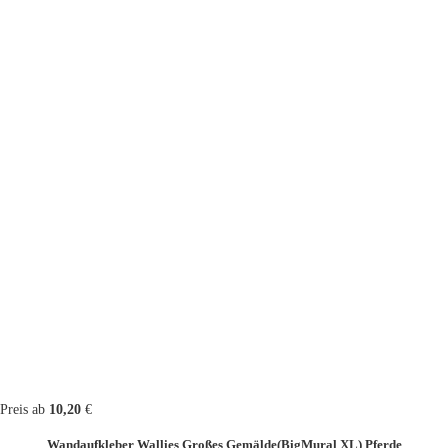
Preis ab
10,20
€
Wandaufkleber Wallies Großes Gemälde(BigMural XL) Pferde