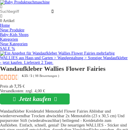
0
Artikel
Home
Neue Produkte
Baby-Kids Shops
Kategorien
Neue Kategorien
SALE %
Wandaufkleber Wallies Flower Fairies
4.55
/
5
(
98
Bewertungen
)
Preis ab
7,75
€
Versandkosten: zzgl. 4,00 €
Jetzt kaufen
Wandaufkleber Kreidetafel Memotafel Flower Fairies Ablösbar und
wiederverwendbar Trocken abwischbar 2x Memotafeln (23 x 30,5 cm) Und
purpurroter Stift (wiederabwaschbar) beiliegend - Kreidetafeln zum
Aufkleben. Einfach, schnell, genial! Die neuartigen WALLIES - Sticker sind
mit einer speziell entwickelten, dauerhaften Vinyloberfläche versehen, die mit