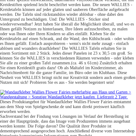
Kreidestiften spielend leicht beschriftet werden kann. Die neuen WALLIES -
Kreidetafeln können auf jeder glatten und sauberen Oberfläche aufgebracht
werden. Die Tafeln sind rückstandslos wieder ablösbar - ohne dabei den
Untergrund zu beschädigen. Und: Die WALLIES - Sticker sind
wiederverwendbar! Jetzt haben Sie überall die Möglichkeit überall, und wo es
Ihnen gefällt Notizen zu hinterlassen, Ihre Ideen aufzuschreiben, zu malen
oder was Ihnen oder Ihren Kindern so alles einfällt. Kleben Sie die
Kreidetafeln auf einen Schrank, and die Wand, den Kühlschrank - oder wohin
es Ihnen gefällt. Einfach ausprobieren - wenn's nicht mehr zusagt - einfach
ablösen und woanders draufkleben! Die WALLIES Tafeln erhalten Sie in
einem Sortiment mit 2 Stück. Jedes dieser Panelen ist 23 x 30,5 cm groß. So
können Sie die WALLIES in verschiedenen Räumen verwenden - oder kleben
Sie alle zu einer großen Tafel zusammen.(ca. 46 x 61cm) Zusätzlich erhalten
Sie einen Kreidestíft gratis dazu! Ob als Maltafel im Kinderzimmer, als
Nachrichtenbrett für die ganze Familie, im Büro oder im Klubhaus. Diese
Neuheit von WALLIES bringt nicht nur Kreativität sondern auch einen großen
Nutzen mit sich! Probieren Sie es aus - Sie werden begeistert sein!
Dieses Produktangebot für Wandaufkleber Wallies Flower Fairies entstammt
aus dem Shop von Spielgeschenke.de und kann direkt preiswert käuflich
erworben werden.
Sachverstand bei der Findung von Lösungen im Verlauf der Herstellung ist
einer der Hauptgründe, dass das Image vom Produzenten immens ausgebaut
werden konnte. Die Folge davon? Die Qualität ihrer Produkte ist
dementsprechend ausgesprochen hoch. Anschließend diverse vom Internetshop
hinterlegte komprimierte Informationen zum Produkt.