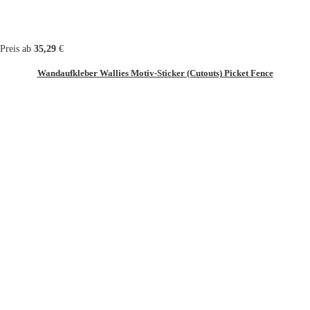
Preis ab
35,29
€
Wandaufkleber Wallies Motiv-Sticker (Cutouts) Picket Fence