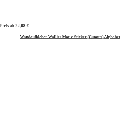
Preis ab
22,08
€
Wandaufkleber Wallies Motiv-Sticker (Cutouts) Alphabet