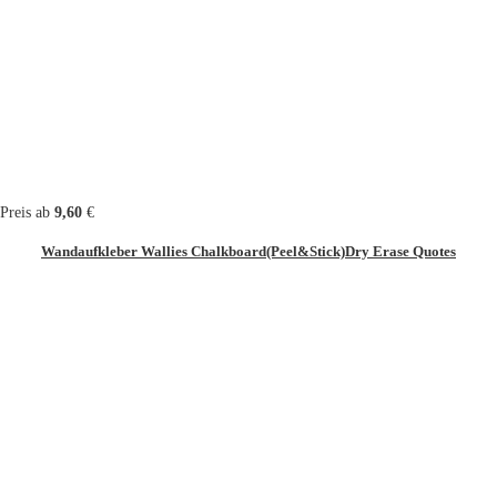
Preis ab
9,60
€
Wandaufkleber Wallies Chalkboard(Peel&Stick)Dry Erase Quotes