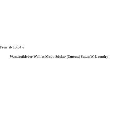
Preis ab
13,34
€
Wandaufkleber Wallies Motiv-Sticker (Cutouts) Susan W. Laundry