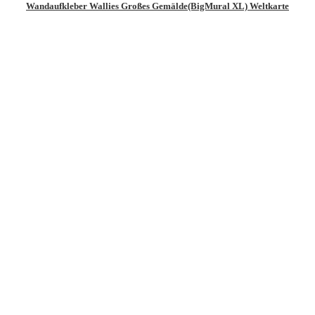
Wandaufkleber Wallies Großes Gemälde(BigMural XL) Weltkarte