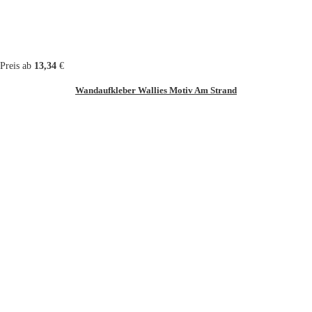
Preis ab
13,34
€
Wandaufkleber Wallies Motiv Am Strand