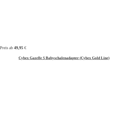
Preis ab
49,95
€
Cybex Gazelle S Babyschalenadapter (Cybex Gold Line)