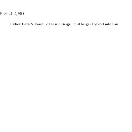
Preis ab
4,90
€
Cybex Eezy S Twist+ 2 Classic Beige | mid beige (Cybex Gold Lin ...