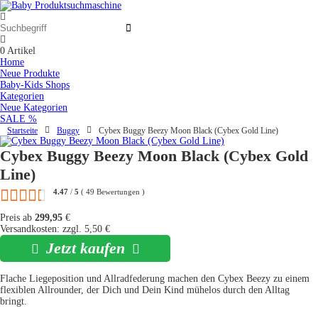
0
Artikel
Home
Neue Produkte
Baby-Kids Shops
Kategorien
Neue Kategorien
SALE %
Startseite
Buggy
Cybex Buggy Beezy Moon Black (Cybex Gold Line)
Cybex Buggy Beezy Moon Black (Cybex Gold
Line)
4.47
/
5
(
49
Bewertungen
)
Preis ab
299,95
€
Versandkosten: zzgl. 5,50 €
Jetzt kaufen
Flache Liegeposition und Allradfederung machen den Cybex Beezy zu einem
flexiblen Allrounder, der Dich und Dein Kind mühelos durch den Alltag
bringt.