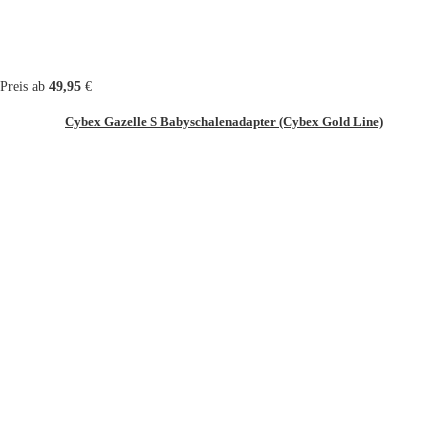
Preis ab
49,95
€
Cybex Gazelle S Babyschalenadapter (Cybex Gold Line)