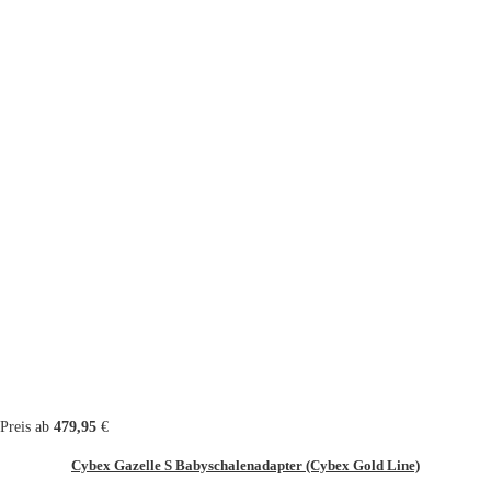
Preis ab
479,95
€
Cybex Gazelle S Babyschalenadapter (Cybex Gold Line)