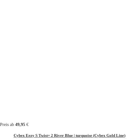
Preis ab
49,95
€
Cybex Eezy S Twist+ 2 River Blue | turquoise (Cybex Gold Line)