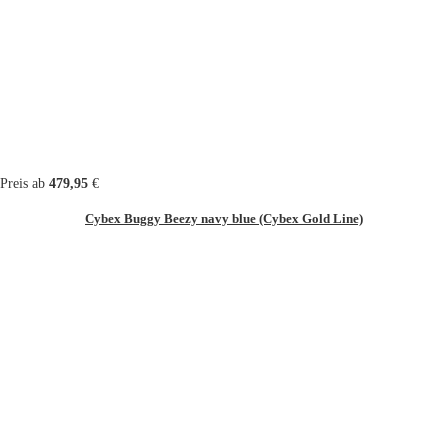
Preis ab
479,95
€
Cybex Buggy Beezy navy blue (Cybex Gold Line)