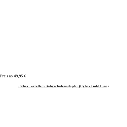
Preis ab
49,95
€
Cybex Gazelle S Babyschalenadapter (Cybex Gold Line)