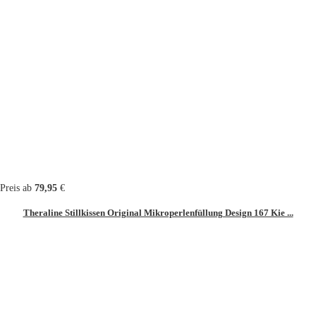
Preis ab
79,95
€
Theraline Stillkissen Original Mikroperlenfüllung Design 167 Kie ...