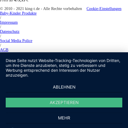
Preis ab
479,95
€
© 2010 - 2021 king-t.de - Alle Rechte vorbehalten
Cookie-Einstellungen
Baby-Kinder Produkte
/
Impressum
/
Datenschutz
/
Social Media Police
/
AGB
Diese Seite nutzt Website-Tracking-Technologien von Dritten,
um ihre Dienste anzubieten, stetig zu verbessern und
Werbung entsprechend den Interessen der Nutzer
anzuzeigen.
ABLEHNEN
AKZEPTIEREN
MEHR