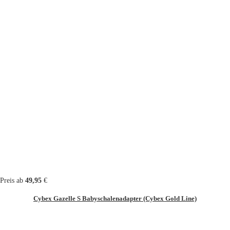
Preis ab
49,95
€
Cybex Gazelle S Babyschalenadapter (Cybex Gold Line)