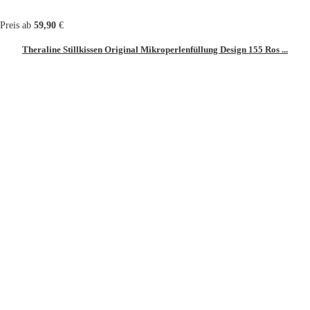
Preis ab
59,90
€
Theraline Stillkissen Original Mikroperlenfüllung Design 155 Ros ...