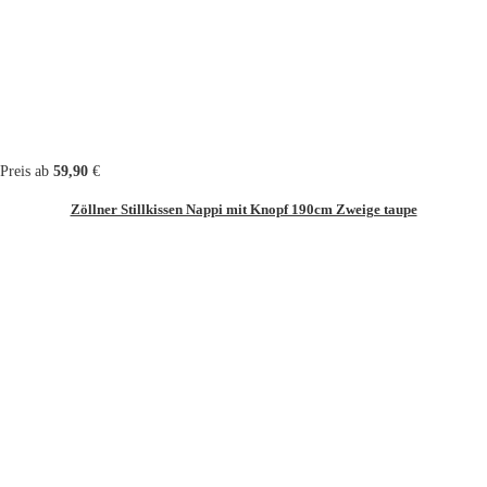
Preis ab
59,90
€
Zöllner Stillkissen Nappi mit Knopf 190cm Zweige taupe