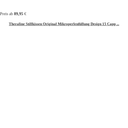
Preis ab
89,95
€
Theraline Stillkissen Original Mikroperlenfüllung Design 15 Capp ...