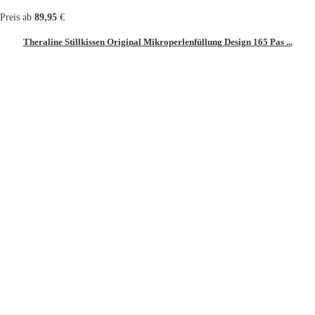
Preis ab
89,95
€
Theraline Stillkissen Original Mikroperlenfüllung Design 165 Pas ...